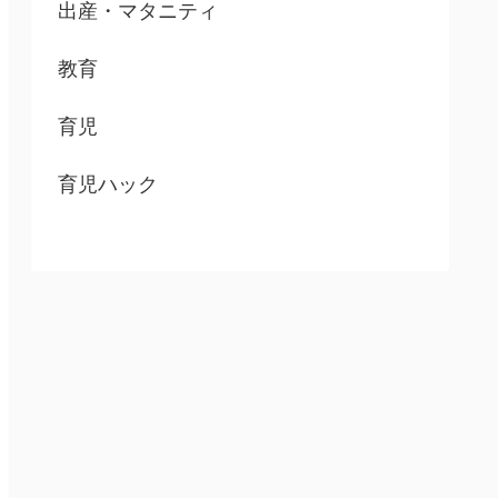
出産・マタニティ
教育
育児
育児ハック